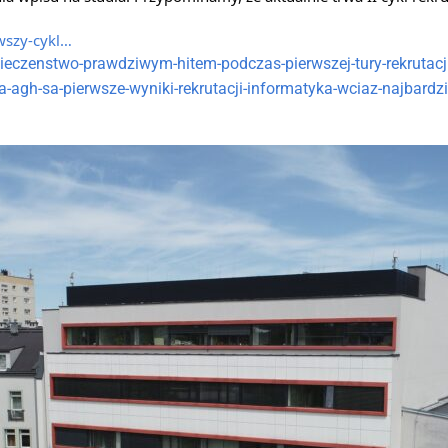
wszy-cykl…
pieczenstwo-prawdziwym-hitem-podczas-pierwszej-tury-rekrutac
-agh-sa-pierwsze-wyniki-rekrutacji-informatyka-wciaz-najbardz