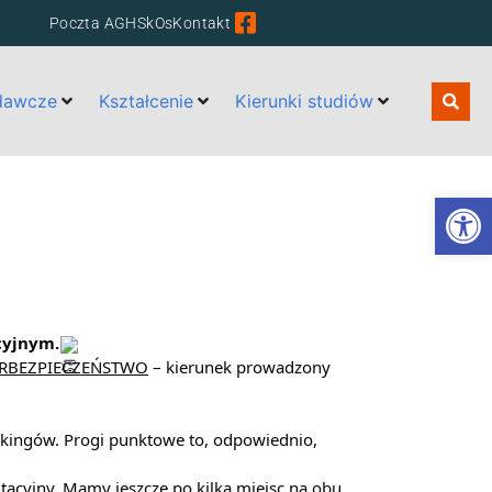
Poczta AGH
SkOs
Kontakt
dawcze
Kształcenie
Kierunki studiów
Otwórz 
cyjnym.
RBEZPIECZEŃSTWO
– kierunek prowadzony
nkingów. Progi punktowe to, odpowiednio,
tacyjny. Mamy jeszcze po kilka miejsc na obu