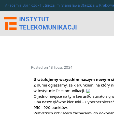
Akademia Górniczo - Hutnicza im. Stanisława Staszica w Krakowi
INSTYTUT
TELEKOMUNIKACJI
Posted on
18 lipca, 2024
Gratulujemy wszystkim naszym nowym stu
Z dumą ogłaszamy, że kierunkiem, na który naj
w Instytucie Telekomunikacji.
O jedno miejsce na tym kierunku starało się
Oba nasze główne kierunki – Cyberbezpieczeń
950 i 920 punktów.
Wszystkich przyjętych zachęcamy do dokonania