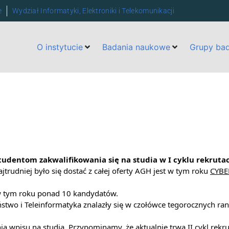
e
Wydział Informatyki, Elektroniki i Telekomunikacji
O instytucie
Badania naukowe
Grupy ba
dentom zakwalifikowania się na studia w I cyklu rekruta
trudniej było się dostać z całej oferty AGH jest w tym roku
CYBE
 w tym roku ponad 10 kandydatów.
stwo i Teleinformatyka znalazły się w czołówce tegorocznych ra
 wpisu na studia. Przypominamy, że aktualnie trwa II cykl rekru