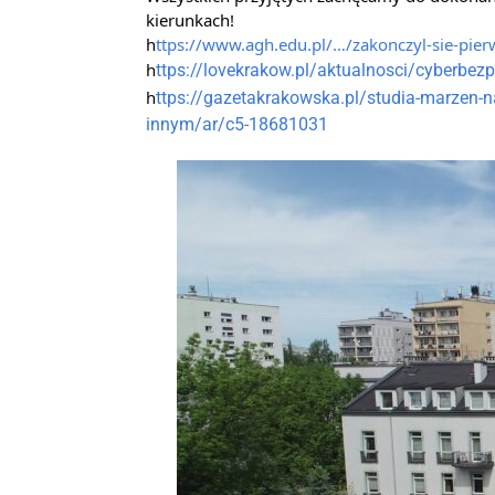
kierunkach!
h
ttps://www.agh.edu.pl/…/zakonczyl-sie-pier
h
ttps://lovekrakow.pl/aktualnosci/cyberbez
h
ttps://gazetakrakowska.pl/studia-marzen-na
innym/ar/c5-18681031