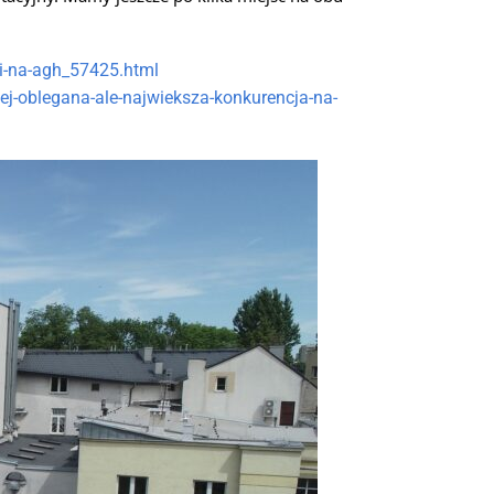
ji-na-agh_57425.html
iej-oblegana-ale-najwieksza-konkurencja-na-