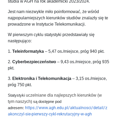
studia w AGH na rok akademicki 2023/2024.
Jest nam niezwykle miło poinformować, że wśród
najpopularniejszych kierunków studiów znalazły się te
prowadzone w Instytucie Telekomunikacji.
W pierwszym cyklu statystyki przedstawiały się
następująco:
1.
Teleinformatyka
– 5,47 os./miejsce, próg 940 pkt.
2.
Cyberbezpieczeństwo
– 9,43 os./miejsce, próg 935
pkt.
3.
Elektronika i Telekomunikacja
– 3,15 os./miejsce,
próg 750 pkt.
uczelniane
dla najlepszych kierunków (w
Statystyki
tym naszych
) są dostępne pod
https://www.agh.edu.pl/aktualnosci/detail/z
adresem:
akonczyl-sie-pierwszy-cykl-rekrutacyjny-w-agh