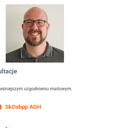
ltacje
eśniejszym uzgodnieniu mailowym.
SkOs
bpp AGH