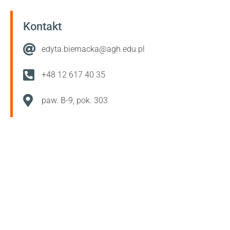
Kontakt
edyta.biernacka@agh.edu.pl
+48 12 617 40 35
paw. B-9, pok. 303