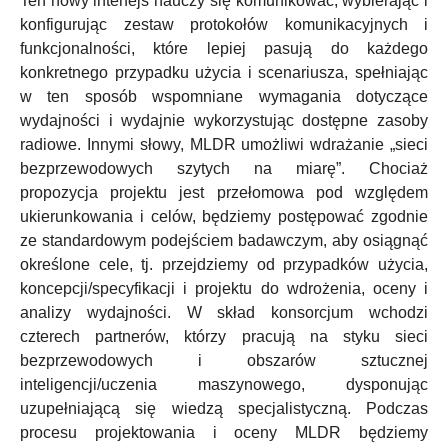
Ten nowy interfejs nauczy się komunikować, wybierając i
konfigurując zestaw protokołów komunikacyjnych i
funkcjonalności, które lepiej pasują do każdego
konkretnego przypadku użycia i scenariusza, spełniając
w ten sposób wspomniane wymagania dotyczące
wydajności i wydajnie wykorzystując dostępne zasoby
radiowe. Innymi słowy, MLDR umożliwi wdrażanie „sieci
bezprzewodowych szytych na miarę”. Chociaż
propozycja projektu jest przełomowa pod względem
ukierunkowania i celów, będziemy postępować zgodnie
ze standardowym podejściem badawczym, aby osiągnąć
określone cele, tj. przejdziemy od przypadków użycia,
koncepcji/specyfikacji i projektu do wdrożenia, oceny i
analizy wydajności. W skład konsorcjum wchodzi
czterech partnerów, którzy pracują na styku sieci
bezprzewodowych i obszarów sztucznej
inteligencji/uczenia maszynowego, dysponując
uzupełniającą się wiedzą specjalistyczną. Podczas
procesu projektowania i oceny MLDR będziemy